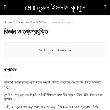
মোঃ নূরুল ইসলাম বুলবুল
Home
Category
সংবাদ/কার্যক্রম
বিজ্ঞান ও তথ্যপ্রযুক্তি
বিজ্ঞান ও তথ্যপ্রযুক্তি
No Content Available
সাম্প্রতিক
জগন্নাথ বিশ্ববিদ্যালয়ে ছাত্রদলের সন্ত্রাসী হামলায় আহতদের দেখতে হাসপাতালে জামায়াত
নেতৃবৃন্দ
জুলাই গণ-অভ্যুত্থানের দ্বিতীয় বার্ষিকী উপলক্ষে রাজধানীর যাত্রাবাড়ীতে ঐতিহাসিক জনসভা
অনুষ্ঠিত
“অগ্নিঝরা জুলাই গণ-অভ্যুত্থানে মাদ্রাসা ছাত্র-শিক্ষকদের অবদান ও প্রত্যাশা” শীর্ষক