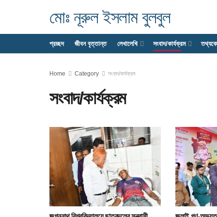
মোঃ নূরুল ইসলাম বুলবুল
প্রচ্ছদ
জীবন বৃত্তান্ত
লেখালেখি
সংবাদ/কার্যক্রম
তথ্যক
Home
Category
সংবাদ/কার্যক্রম
সংবাদ/কার্যক্রম
জগন্নাথ বিশ্ববিদ্যালয়ে ছাত্রদলের সন্ত্রাসী
জুলাই গণ-অভ্যুত্থ