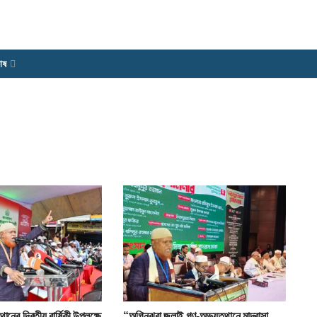
োষ
ানের দ্বিতীয় বার্ষিকী উপলক্ষে
“অগ্নিঝরা জুলাই গণ-অভ্যুত্থানে মাদ্রাসা