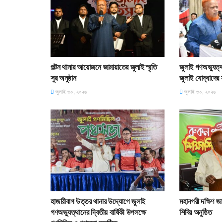
পল্টন থানার আয়োজনে জামায়াতের জুলাই স্মৃতি
জুলাই গণঅভ্যুত্
সুর অনুষ্ঠান
জুলাই যোদ্ধাদের 
জুলাই ৩০, ২০২৬
জুলাই ৩০, ২০২৬
হাজারীবাগ উত্তর থানার উদ্যোগে জুলাই
মহানগরী দক্ষিণ জাম
গণঅভ্যুত্থানের দ্বিতীয় বার্ষিকী উপলক্ষে
শিবির অনুষ্ঠিত