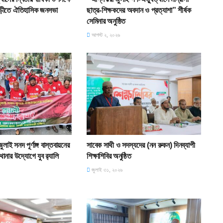
বাড়ীতে ঐতিহাসিক জনসভা
ছাত্র-শিক্ষকদের অবদান ও প্রত্যাশা” শীর্ষক
সেমিনার অনুষ্ঠিত
আগস্ট ২, ২০২৬
াই সনদ পূর্ণাঙ্গ বাস্তবায়নের
সাবেক সাথী ও সদস্যদের (নন রুকন) দিনব্যাপী
ানার উদ্যোগে যুব র‌্যালি
শিক্ষাশিবির অনুষ্ঠিত
জুলাই ৩১, ২০২৬