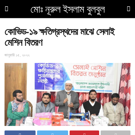
মোঃ নূরুল ইসলাম বুলবুল
কোভিড-১৯ ক্ষতিগ্রস্থদের মাঝে সেলাই
মেশিন বিতরণ
জানুয়ারি ১৫, ২০২২