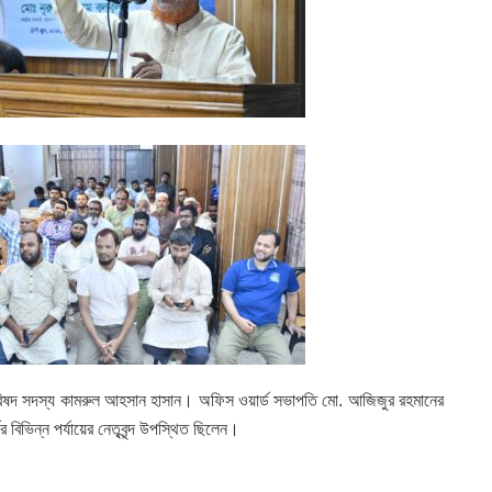
র্মপরিষদ সদস্য কামরুল আহসান হাসান। অফিস ওয়ার্ড সভাপতি মো. আজিজুর রহমানের
বিভিন্ন পর্যায়ের নেতৃবৃন্দ উপস্থিত ছিলেন।