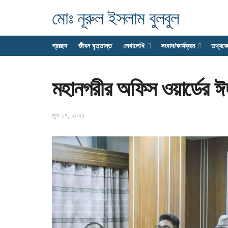
মোঃ নূরুল ইসলাম বুলবুল
প্রচ্ছদ
জীবন বৃত্তান্ত
লেখালেখি
সংবাদ/কার্যক্রম
তথ্যক
মহানগরীর অফিস ওয়ার্ডের ঈদ প
জুন ১৭, ২০২৫