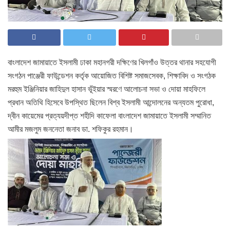
বাংলাদেশ জামায়াতে ইসলামী ঢাকা মহানগরী দক্ষিণের খিলগাঁও উত্তর থানার সহযোগী
সংগঠন পাঞ্জেরী ফাউন্ডেশন কর্তৃক আয়োজিত বিশিষ্ট সমাজসেবক, শিক্ষাবিদ ও সংগঠক
মরহুম ইঞ্জিনিয়ার জাহিদুল হাসান ভূঁইয়ার স্মরণে আলোচনা সভা ও দোয়া মাহফিলে
প্রধান অতিথি হিসেবে উপস্থিত ছিলেন বিশ্ব ইসলামী আন্দোলনের অন্যতম পুরোধা,
দ্বীন কায়েমের প্রত্যয়দীপ্ত শহীদি কাফেলা বাংলাদেশ জামায়াতে ইসলামী সম্মানিত
আমীর মজলুম জননেতা জনাব ডা. শফিকুর রহমান।