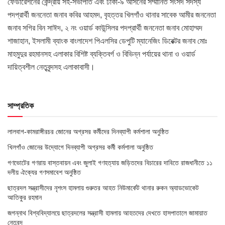
ফেডারেশনের কেন্দ্রীয় সহ-সভাপতি এবং ঢাকা-৯ আসনের সম্মানিত সংসদ সদস্য
পদপ্রার্থী জননেতা জনাব কবির আহমদ, বৃহত্তর খিলগাঁও থানার সাবেক আমীর জননেতা
জনাব সগির বিন সাঈদ, ২ নং ওয়ার্ড কাউন্সিলর পদপ্রার্থী জননেতা জনাব মোহাম্মদ
শাজাহান, ইসলামী ব্যাংক বাংলাদেশ পিএলসির ডেপুটি ম্যানেজিং ডিরেক্টর জনাব মোঃ
মাহমুদুর রহমানসহ এলাকার বিশিষ্ট ব্যক্তিবর্গ ও বিভিন্ন পর্যায়ের থানা ও ওয়ার্ড
দায়িত্বশীল নেতৃবৃন্দসহ এলাকাবাসী।
সাম্প্রতিক
লালবাগ-কামরাঙ্গীরচর জোনের অগ্রসর কর্মীদের দিনব্যাপী কর্মশালা অনুষ্ঠিত
খিলগাঁও জোনের উদ্যোগে দিনব্যাপী অগ্রসর কর্মী কর্মশালা অনুষ্ঠিত
গণভোটের গণরায় বাস্তবায়ন এবং জুলাই গণহত্যায় জড়িতদের বিচারের দাবিতে রাজধানীতে ১১
দলীয় ঐক্যের গণসমাবেশ অনুষ্ঠিত
ছাত্রদল সন্ত্রাসীদের নৃশংস হামলায় গুরুতর আহত নিউমার্কেট থানার রুকন অ্যাডভোকেট
আতিকুর রহমান
জগন্নাথ বিশ্ববিদ্যালয়ে ছাত্রদলের সন্ত্রাসী হামলায় আহতদের দেখতে হাসপাতালে জামায়াত
নেতৃবৃন্দ