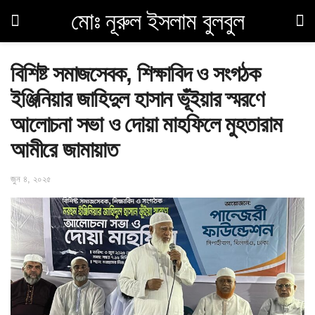
মোঃ নূরুল ইসলাম বুলবুল
বিশিষ্ট সমাজসেবক, শিক্ষাবিদ ও সংগঠক
ইঞ্জিনিয়ার জাহিদুল হাসান ভূঁইয়ার স্মরণে
আলোচনা সভা ও দোয়া মাহফিলে মুহতারাম
আমীরে জামায়াত
জুন ৪, ২০২৫