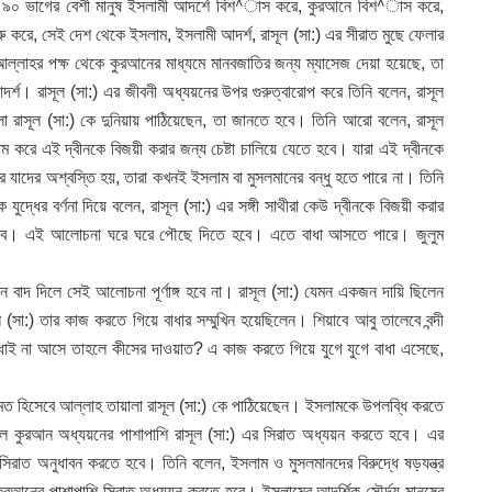
রা ৯০ ভাগের বেশী মানুষ ইসলামী আদর্শে বিশ^াস করে, কুরআনে বিশ^াস করে,
করে, সেই দেশ থেকে ইসলাম, ইসলামী আদর্শ, রাসূল (সা:) এর সীরাত মুছে ফেলার
আল্লাহর পক্ষ থেকে কুরআনের মাধ্যমে মানবজাতির জন্য ম্যাসেজ দেয়া হয়েছে, তা
দর্শ। রাসূল (সা:) এর জীবনী অধ্যয়নের উপর গুরুত্বারোপ করে তিনি বলেন, রাসূল
 রাসূল (সা:) কে দুনিয়ায় পাঠিয়েছেন, তা জানতে হবে। তিনি আরো বলেন, রাসূল
াম করে এই দ্বীনকে বিজয়ী করার জন্য চেষ্টা চালিয়ে যেতে হবে। যারা এই দ্বীনকে
রে যাদের অশ্বস্তি হয়, তারা কখনই ইসলাম বা মুসলমানের বন্ধু হতে পারে না। তিনি
ুদ্ধের বর্ণনা দিয়ে বলেন, রাসূল (সা:) এর সঙ্গী সাথীরা কেউ দ্বীনকে বিজয়ী করার
ে হবে। এই আলোচনা ঘরে ঘরে পৌছে দিতে হবে। এতে বাধা আসতে পারে। জুলুম
ন বাদ দিলে সেই আলোচনা পূর্ণাঙ্গ হবে না। রাসূল (সা:) যেমন একজন দায়ি ছিলেন
ল (সা:) তার কাজ করতে গিয়ে বাধার সম্মুখিন হয়েছিলেন। শিয়াবে আবু তালেবে বন্দী
াধাই না আসে তাহলে কীসের দাওয়াত? এ কাজ করতে গিয়ে যুগে যুগে বাধা এসেছে,
রহমত হিসেবে আল্লাহ তায়ালা রাসূল (সা:) কে পাঠিয়েছেন। ইসলামকে উপলব্ধি করতে
ে কুরআন অধ্যয়নের পাশাপাশি রাসূল (সা:) এর সিরাত অধ্যয়ন করতে হবে। এর
 সিরাত অনুধাবন করতে হবে। তিনি বলেন, ইসলাম ও মুসলমানদের বিরুদ্ধে ষড়যন্ত্র
কুরআনের পাশাপাশি সিরাত অধ্যয়ন করতে হবে। ইসলামের আদর্শিক সৌর্ন্দয মানুষের