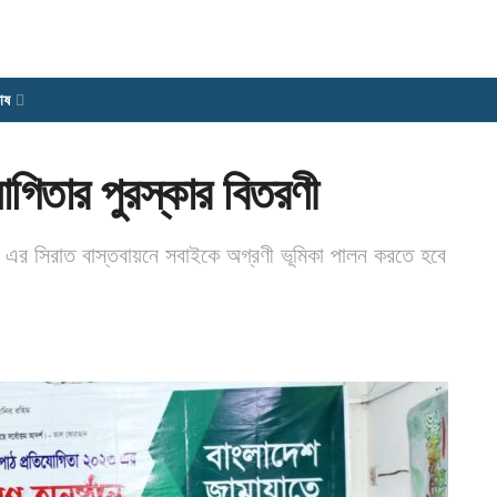
োষ
যোগিতার পুরস্কার বিতরণী
া) এর সিরাত বাস্তবায়নে সবাইকে অগ্রণী ভূমিকা পালন করতে হবে