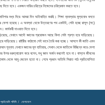
ছে দিতে হবে। একজন দায়ির চরিত্রে নিজেদের চরিত্রবান করতে হবে।
িশার মধ্য দিয়ে আমরা দিন অতিবাহিত করছি। শিক্ষা ব্যবস্থায় মূল্যবোধ বলতে
 করে ফেলা হয়েছে। এ অবস্থা থেকে উত্তরণের পথ একটাই, সেটা হচ্ছে রাসূল (সা:)
ে। কার্যকরী দাওয়াত দিতে হবে।
য়েছে, যেখানে আদৌ জ্ঞানের প্রয়োজন আছে কিনা সেটা প্রশ্ন হয়ে দাড়িয়েছে।
হয়ে দাড়িয়েছে। রাষ্ট্রীয় কাঠামো সেই ভাবে তৈরি করা হচ্ছে। আসলে কী জাতি এমন
আন সুন্নাহ যেখানে জ্ঞানের মূল হাতিয়ার, সেখান থেকে জাতিকে বিচ্ছিন্ন করে ফেলা
র উপর গুরুত্বারোপ করে বলেন, শুধু জ্ঞান অর্জন করলেই হবে না। বাস্তব জীবনের
ুল হাকাম থেকে আবু জেহেল হতো না। শেষে প্রধান অতিথি সিরাত পাঠ প্রতিযোগিতা
প্রাইভেসি পলিসি
যোগাযোগ