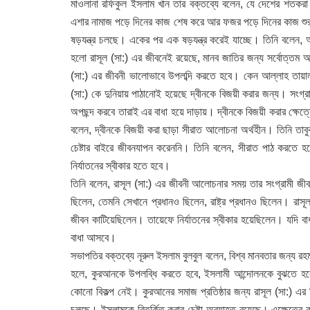
মাওলানা রফিকুল ইসলাম খান তার বক্তব্যে বলেন, যে দেশের শতক
এশার নামাজ পড়ে দিনের কাজ শেষ করে আর ফজর পড়ে দিনের কাজ শুরু 
ষড়যন্ত্র চলছে। একের পর এক ষড়যন্ত্র করেই যাচ্ছে। তিনি বলেন, 
হলো রাসূল (সা:) এর জীবনেই রয়েছে, মানব জাতির জন্য সর্বোত্তম আ
(সা:) এর জীবনী ভালোভাবে উপলব্দি করতে হবে। কেন আল্লাহ তায়ালা
(সা:) কে দুনিয়ায় পাঠানোই হয়েছে দ্বীনকে বিজয়ী করার জন্য। সংগ্র
অপছন্দ করবে তারাই এর বাধা হয়ে দাড়ায়। দ্বীনকে বিজয়ী করার ক্ষেত্
বলেন, দ্বীনকে বিজয়ী করা ছাড়া সীরাত আলোচনা অর্থহীন। তিনি তাবুক য
চেষ্টার বাইরে জীবনযাপন করেননি। তিনি বলেন, সীরাত পাঠ করত
নির্যাতনের স্বীকার হতে হবে।
তিনি বলেন, রাসূল (সা:) এর জীবনী আলোচনার সময় তার সংগ্রামী জীব
ছিলেন, তেমনি সেখানে প্রধানও ছিলেন, রাষ্ট্র প্রধানও ছিলেন। রাসূ
জীবন কাটিয়েছিলেন। তায়েফে নির্যাতনের স্বীকার হয়েছিলেন। যদি ব
বাধা আসবে।
সভাপতির বক্তব্যে নূরুল ইসলাম বুলবুল বলেন, বিশ্ব মানবতার জন্য 
হলে, কুরআনকে উপলব্ধি করতে হবে, ইসলামী আন্দোলনকে বুঝতে হল
কোনো বিকল্প নেই। কুরআনের সমাজ প্রতিষ্ঠার জন্য রাসূল (সা:) এর
চলছে। ইসলামকে বিতর্কিত করার চেষ্টা অব্যাহত রয়েছে। এক্ষেত্রে 