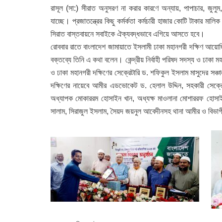
রাসূল (সা:) সীরাত অনুসরণ না করার কারণে অন্যায়, পাপাচার, জুল
যাচ্ছে। প্রজাতন্ত্রের কিছু কর্মর্কতা কর্মচারী হাজার কোটি টাকার ম
সিরাত বাস্তবায়নে সবাইকে ঐক্যবদ্ধভাবে এগিয়ে আসতে হবে।
রোববার রাতে বাংলাদেশ জামায়াতে ইসলামী ঢাকা মহানগরী দক্ষিণ আয়োজিত
বক্তব্যে তিনি এ কথা বলেন। কেন্দ্রীয় নির্বাহী পরিষদ সদস্য ও ঢাকা ম
ও ঢাকা মহানগরী দক্ষিণের সেক্রেটারি ড. শফিকুল ইসলাম মাসুদের সঞ্চা
দক্ষিণের নায়েবে আমীর এডভোকেট ড. হেলাল উদ্দিন, সহকারী সেক্র
অধ্যাপক মোকাররম হোসাইন খান, অধ্যক্ষ মাওলানা মোশাররফ হোসাই
সালাম, সিরাজুল ইসলাম, সৈয়দ জয়নুল আবেদীনসহ থানা আমীর ও বিভা