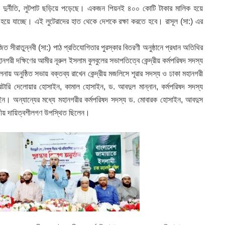
ুম, দুর্নীতি, লুটপাট ছড়িয়ে পড়েছে। একজন পিয়নই ৪০০ কোটি টাকার মালিক হয়ে
ালিক হয়ে যাচ্ছে। এই লুটেরাদের হাত থেকে দেশকে রক্ষা করতে হবে। রাসূল (সা:) এর
 সীরাতুন্নবী (সা:) পাঠ প্রতিযোগিতার পুরস্কার বিতরণী অনুষ্ঠানে প্রধান অতিথির
হানগরী দক্ষিণের আমীর নূরুল ইসলাম বুলবুলের সভাপতিত্বে কেন্দ্রীয় কর্মপরিষদ সদস্য
লনায় অনুষ্ঠিত সভায় বক্তব্য রাখেন কেন্দ্রীয় মজলিসে শূরার সদস্য ও ঢাকা মহানগরী
েটারি দেলোয়ার হোসাইন, কামাল হোসাইন, ড. আবদুল মান্নান, কর্মপরিষদ সদস্য
ন। অন্যান্যের মধ্যে মহানগরীর কর্মপরিষদ সদস্য ড. মোবারক হোসাইন, আবদুস
গীয় দায়িত্বশীলগণ উপস্থিত ছিলেন।