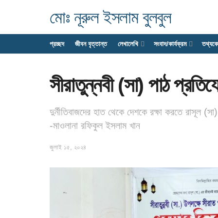
মোঃ নূরুল ইসলাম বুলবুল
প্রচ্ছদ
জীবন বৃত্তান্ত
লেখালেখি
সংবাদ/কার্যক্রম
তথ্যক
সীরাতুন্নবী (সা) পাঠ প্রতি
দুর্নীতিবাজদের হাত থেকে দেশকে রক্ষা করতে রাসূল (স
-মাওলানা রফিকুল ইসলাম খান
জুলাই ১৫, ২০২৪