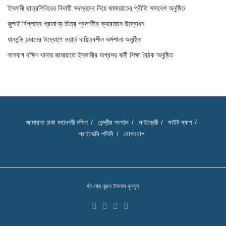
ইসলামী ছাত্রশিবিরের বিদায়ী সদস্যদের নিয়ে জামায়াতের প্রীতি সমাবেশ অনুষ্ঠিত
জুলাই বিপ্লবের প্রামাণ্য চিত্র প্রদর্শনীর ক্যারাভান উদ্বোধন
ধানমন্ডি জোনের উদ্যোগে ওয়ার্ড দায়িত্বশীল কর্মশালা অনুষ্ঠিত
লালবাগ দক্ষিণ থানায় জামায়াতে ইসলামীর অগ্রসর কর্মী শিক্ষা বৈঠক অনুষ্ঠিত
জামায়াত ঢাকা মহানগরী দক্ষিণ
কেন্দ্রীয় সংগঠন
লাইব্রেরী
সাইট ম্যাপ
প্রাইভেসি পলিসি
যোগাযোগ
© মোঃ নূরুল ইসলাম বুলবুল