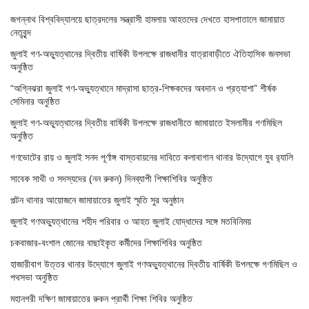
জগন্নাথ বিশ্ববিদ্যালয়ে ছাত্রদলের সন্ত্রাসী হামলায় আহতদের দেখতে হাসপাতালে জামায়াত
নেতৃবৃন্দ
জুলাই গণ-অভ্যুত্থানের দ্বিতীয় বার্ষিকী উপলক্ষে রাজধানীর যাত্রাবাড়ীতে ঐতিহাসিক জনসভা
অনুষ্ঠিত
“অগ্নিঝরা জুলাই গণ-অভ্যুত্থানে মাদ্রাসা ছাত্র-শিক্ষকদের অবদান ও প্রত্যাশা” শীর্ষক
সেমিনার অনুষ্ঠিত
জুলাই গণ-অভ্যুত্থানের দ্বিতীয় বার্ষিকী উপলক্ষে রাজধানীতে জামায়াতে ইসলামীর গণমিছিল
অনুষ্ঠিত
গণভোটের রায় ও জুলাই সনদ পূর্ণাঙ্গ বাস্তবায়নের দাবিতে কলাবাগান থানার উদ্যোগে যুব র‌্যালি
সাবেক সাথী ও সদস্যদের (নন রুকন) দিনব্যাপী শিক্ষাশিবির অনুষ্ঠিত
পল্টন থানার আয়োজনে জামায়াতের জুলাই স্মৃতি সুর অনুষ্ঠান
জুলাই গণঅভ্যুত্থানের শহীদ পরিবার ও আহত জুলাই যোদ্ধাদের সঙ্গে মতবিনিময়
চকবাজার-বংশাল জোনের বাছাইকৃত কর্মীদের শিক্ষাশিবির অনুষ্ঠিত
হাজারীবাগ উত্তর থানার উদ্যোগে জুলাই গণঅভ্যুত্থানের দ্বিতীয় বার্ষিকী উপলক্ষে গণমিছিল ও
পথসভা অনুষ্ঠিত
মহানগরী দক্ষিণ জামায়াতের রুকন প্রার্থী শিক্ষা শিবির অনুষ্ঠিত